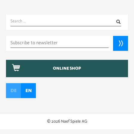
Search
for:
ONLINE SHOP
DE
EN
© 2026 Naef Spiele AG