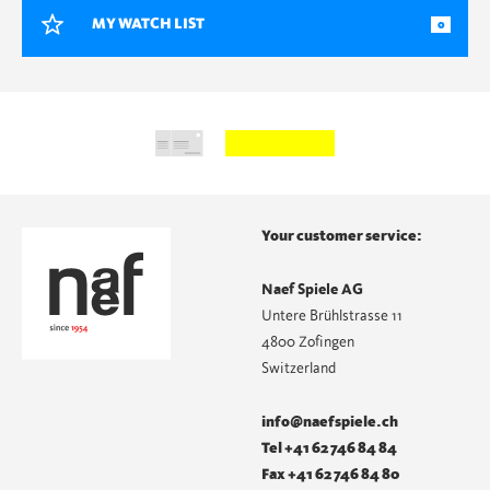
MY WATCH LIST
0
Your customer service:
Naef Spiele AG
Untere Brühlstrasse 11
4800 Zofingen
Switzerland
info@naefspiele.ch
Tel +41 62 746 84 84
Fax +41 62 746 84 80