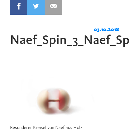
03.10.2018
Naef_Spin_3_Naef_Sp
Besonderer Kreisel von Naef aus Holz.