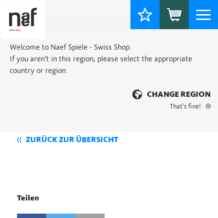
Togg
navi
Welcome to Naef Spiele - Swiss Shop.
If you aren’t in this region, please select the appropriate
country or region.
CHANGE REGION
That’s fine!
ZURÜCK ZUR ÜBERSICHT
Teilen