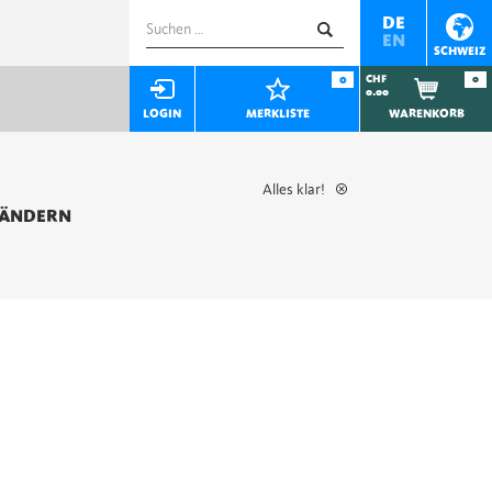
Suchen
DE
EN
nach:
SCHWEIZ
0
CHF
0
0.00
LOGIN
MERKLISTE
WARENKORB
Alles klar!
 ÄNDERN