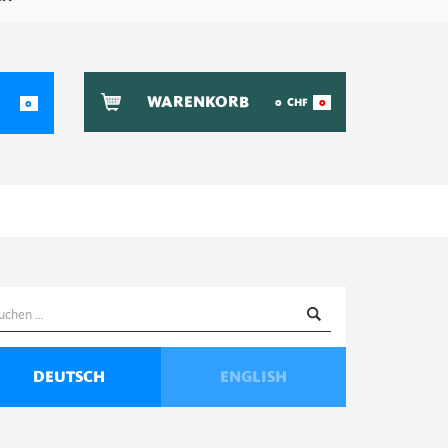
WARENKORB
0
CHF
0
0
uchen
ach:
DEUTSCH
ENGLISH