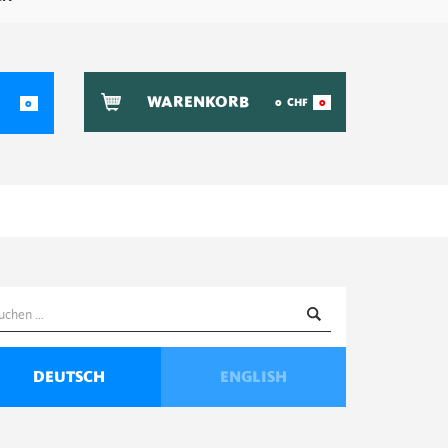
WARENKORB
0
CHF
0
0
uchen
ach:
DEUTSCH
ENGLISH