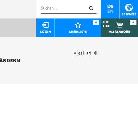
Suchen
DE
EN
nach:
SCHWEIZ
0
CHF
0
0.00
LOGIN
MERKLISTE
WARENKORB
Alles klar!
 ÄNDERN