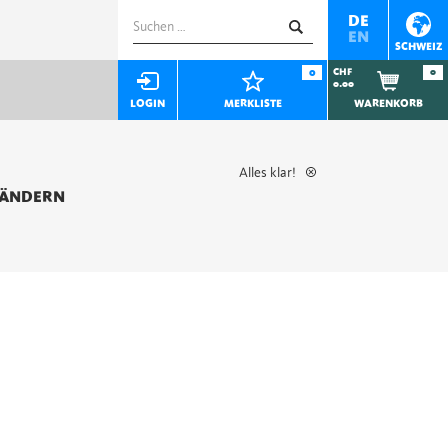
Suchen
DE
EN
nach:
SCHWEIZ
0
CHF
0
0.00
LOGIN
MERKLISTE
WARENKORB
Alles klar!
 ÄNDERN