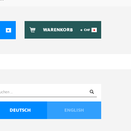
WARENKORB
0
CHF
0
0
uchen
ach:
DEUTSCH
ENGLISH