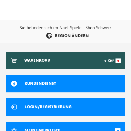
Sie befinden sich im Naef Spiele - Shop Schweiz
REGION ÄNDERN
WARENKORB
0
CHF
0
KUNDENDIENST
LOGIN/REGISTRIERUNG
MEINE MERKLISTE
0