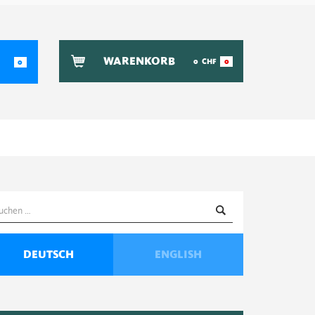
WARENKORB
0
CHF
0
0
uchen
ach:
DEUTSCH
ENGLISH