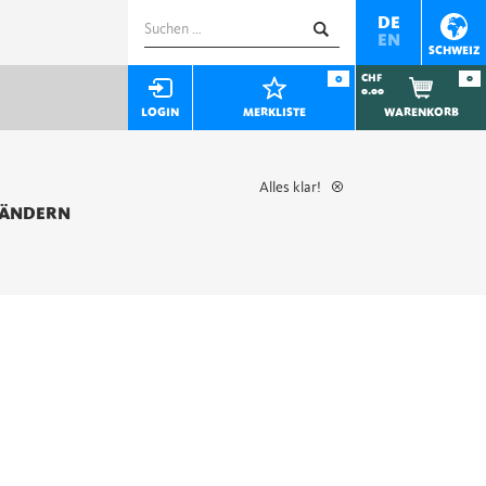
Suchen
DE
EN
nach:
SCHWEIZ
0
CHF
0
0.00
LOGIN
MERKLISTE
WARENKORB
Alles klar!
 ÄNDERN