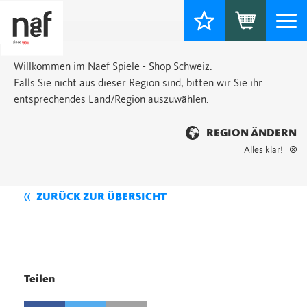
Togg
navi
Willkommen im Naef Spiele - Shop Schweiz.
Falls Sie nicht aus dieser Region sind, bitten wir Sie ihr
entsprechendes Land/Region auszuwählen.
REGION ÄNDERN
Alles klar!
ZURÜCK ZUR ÜBERSICHT
Teilen