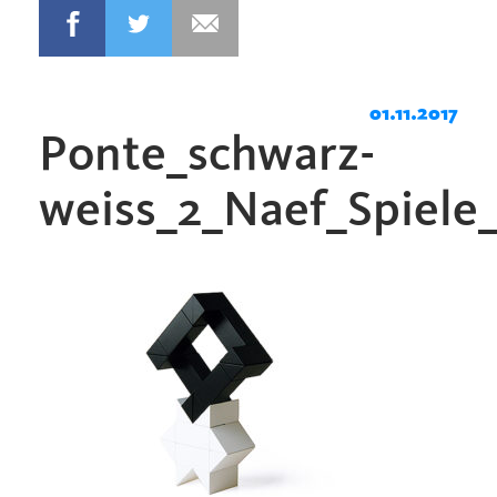
01.11.2017
Ponte_schwarz-
weiss_2_Naef_Spiele