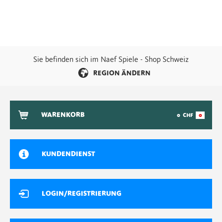
Sie befinden sich im Naef Spiele - Shop Schweiz
REGION ÄNDERN
WARENKORB
0
CHF
0
KUNDENDIENST
LOGIN/REGISTRIERUNG