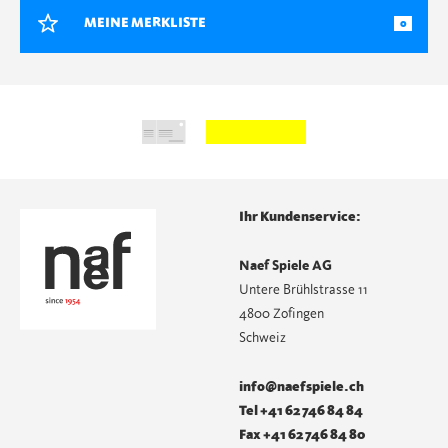
MEINE MERKLISTE
0
Ihr Kundenservice:
Naef Spiele AG
Untere Brühlstrasse 11
4800 Zofingen
Schweiz
info@naefspiele.ch
Tel +41 62 746 84 84
Fax +41 62 746 84 80