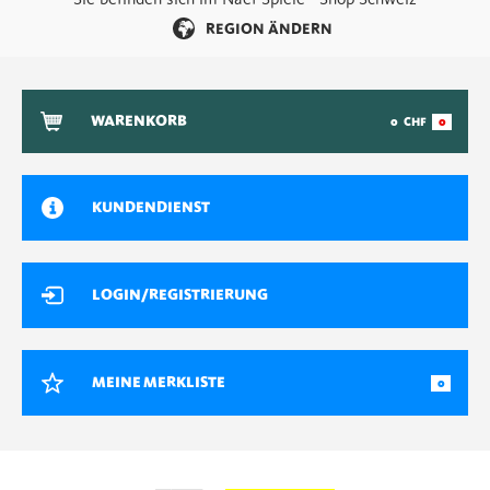
REGION ÄNDERN
WARENKORB
0
CHF
0
KUNDENDIENST
LOGIN/REGISTRIERUNG
MEINE MERKLISTE
0