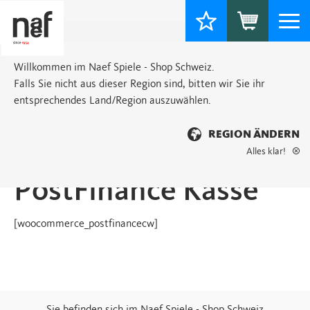
Togg
navi
Willkommen im Naef Spiele - Shop Schweiz.
Falls Sie nicht aus dieser Region sind, bitten wir Sie ihr
entsprechendes Land/Region auszuwählen.
REGION ÄNDERN
Alles klar!
Post­Fi­nan­ce Kasse
[woocommerce_postfinancecw]
Sie befinden sich im Naef Spiele - Shop Schweiz