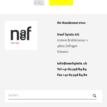
Ihr Kundenservice:
Naef Spiele AG
Untere Brühlstrasse 11
4800 Zofingen
Schweiz
info@naefspiele.ch
Tel +41 62 746 84 84
Fax +41 62 746 84 80
Suchen
nach: