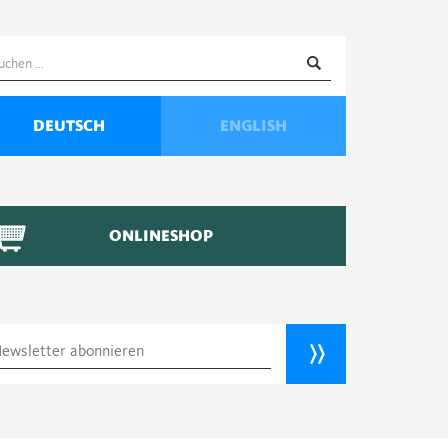
uchen
ach:
DEUTSCH
ENGLISH
ONLINESHOP