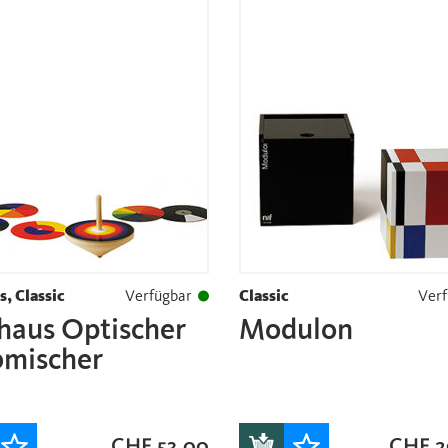
, Classic
Verfügbar
Classic
Verf
haus Optischer
Modulon
bmischer
CHF
53.00
CHF
2