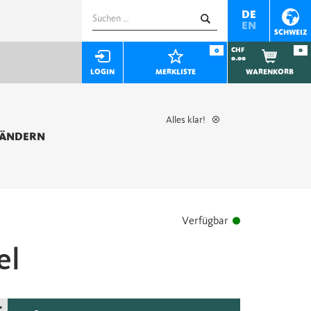
Suchen
DE
EN
nach:
SCHWEIZ
0
CHF
0
0.00
LOGIN
MERKLISTE
WARENKORB
Alles klar!
 ÄNDERN
Verfügbar
el
+