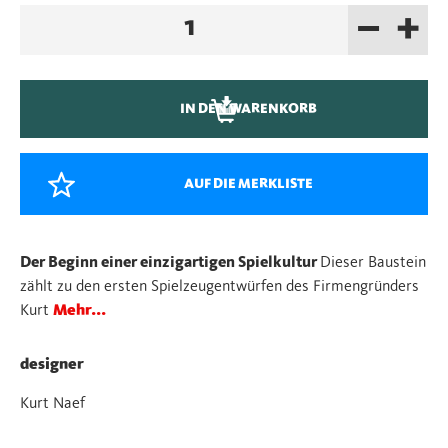
–
+
Naef
Spiel
natur
Menge
IN DEN WARENKORB
AUF DIE MERKLISTE
Der Beginn einer einzigartigen Spielkultur
Dieser Baustein
zählt zu den ersten Spielzeugentwürfen des Firmengründers
Kurt
Mehr...
designer
Kurt Naef