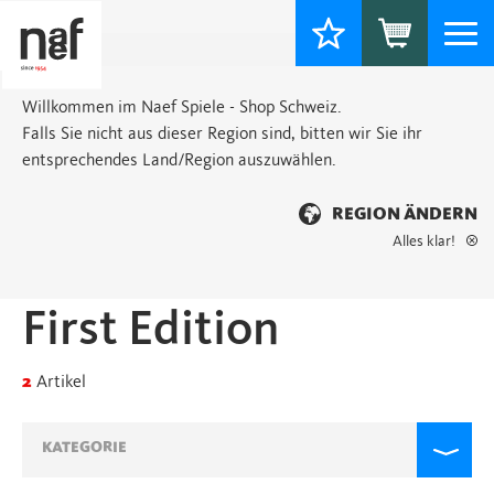
Togg
navi
Willkommen im Naef Spiele - Shop Schweiz.
Falls Sie nicht aus dieser Region sind, bitten wir Sie ihr
entsprechendes Land/Region auszuwählen.
REGION ÄNDERN
Alles klar!
Startseite
> Produkte verschlagwortet mit „First Edition“
First Edition
2
Artikel
KATEGORIE