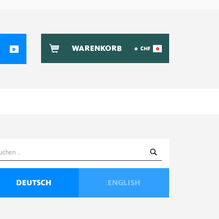
WARENKORB
0
CHF
0
0
uchen
ach:
DEUTSCH
ENGLISH