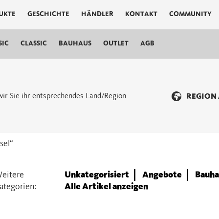
UKTE
GESCHICHTE
HÄNDLER
KONTAKT
COMMUNITY
SIC
CLASSIC
BAUHAUS
OUTLET
AGB
n wir Sie ihr entsprechendes Land/Region
REGION
sel“
eitere
Unkategorisiert
Angebote
Bauha
ategorien:
Alle Artikel anzeigen