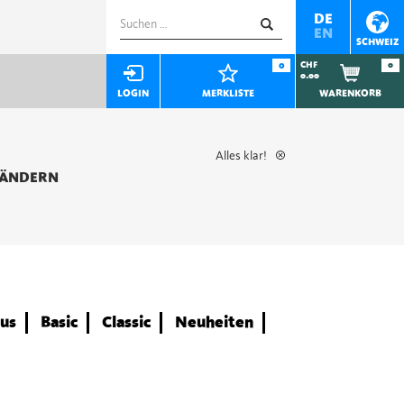
Suchen
DE
EN
nach:
SCHWEIZ
0
CHF
0
0.00
LOGIN
MERKLISTE
WARENKORB
Alles klar!
 ÄNDERN
us
Basic
Classic
Neuheiten