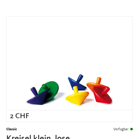
2
CHF
Classic
Verfügbar
Kreisel klein, lose