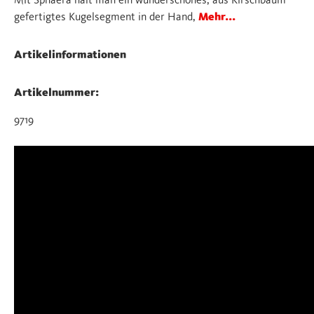
Mit Sphaera hält man ein wunderschönes, aus Kirschbaum
gefertigtes Kugelsegment in der Hand,
Mehr...
Artikelinformationen
Artikelnummer:
9719