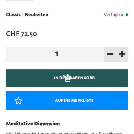
Classic
|
Neuheiten
Verfügbar
CHF
72.50
–
+
Sphaera
Labyrinth
Kirschbaumholz
Menge
IN DEN WARENKORB
AUF DIE MERKLISTE
Meditative Dimension